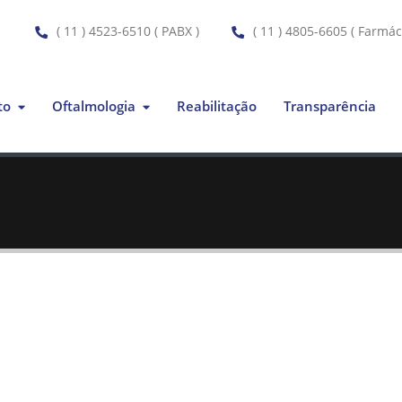
( 11 ) 4523-6510 ( PABX )
( 11 ) 4805-6605 ( Farmác
to
Oftalmologia
Reabilitação
Transparência