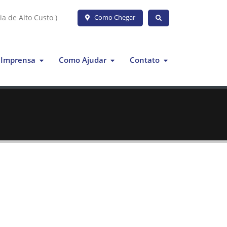
ia de Alto Custo )
Como Chegar
Imprensa
Como Ajudar
Contato